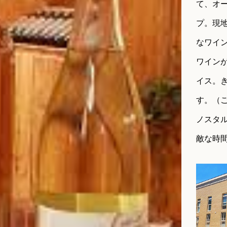
て、オ
プ。現
なワイ
ワイン
イス。
す。（
ノスタ
敵な時