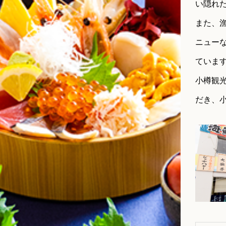
い隠れ
また、
ニュー
ていま
小樽観
だき、