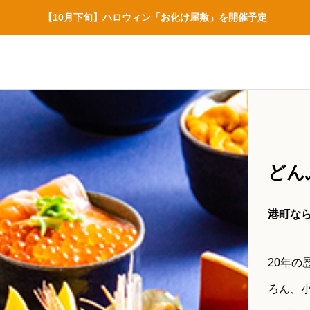
【10月下旬】ハロウィン「お化け屋敷」を開催予定
どん
港町な
20年
ろん、