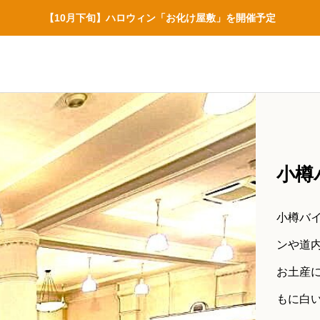
【10月下旬】ハロウィン「お化け屋敷」を開催予定
小樽
小樽バ
ンや道
お土産
もに白