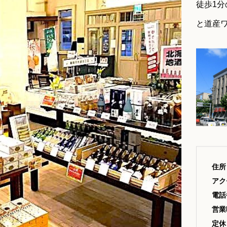
徒歩1
と道産
住所
アク
電話
営業
定休